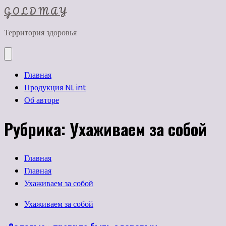
Перейти
G O L D M A Y
к
Территория здоровья
содержимому
Главная
Продукция NL int
Об авторе
Рубрика:
Ухаживаем за собой
Главная
Главная
Ухаживаем за собой
Ухаживаем за собой