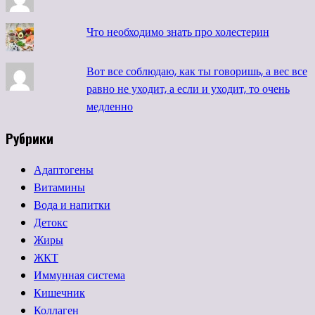
Что необходимо знать про холестерин
Вот все соблюдаю, как ты говоришь, а вес все
равно не уходит, а если и уходит, то очень
медленно
Рубрики
Адаптогены
Витамины
Вода и напитки
Детокс
Жиры
ЖКТ
Иммунная система
Кишечник
Коллаген