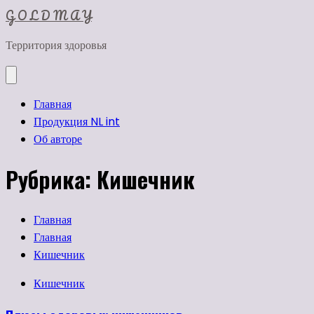
Перейти
G O L D M A Y
к
Территория здоровья
содержимому
Главная
Продукция NL int
Об авторе
Рубрика:
Кишечник
Главная
Главная
Кишечник
Кишечник