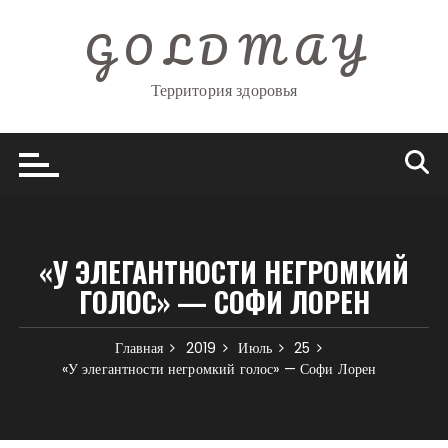
Перейти
G O L D M A Y
к
содержимому
Территория здоровья
«У ЭЛЕГАНТНОСТИ НЕГРОМКИЙ
ГОЛОС» — СОФИ ЛОРЕН
Главная
2019
Июль
25
«У элегантности негромкий голос» — Софи Лорен