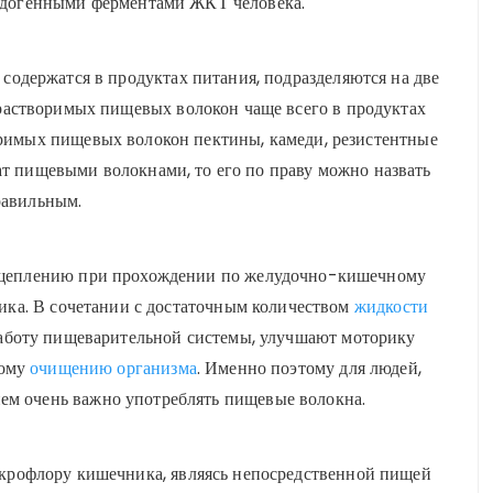
эндогенными ферментами ЖКТ человека.
содержатся в продуктах питания, подразделяются на две
растворимых пищевых волокон чаще всего в продуктах
оримых пищевых волокон пектины, камеди, резистентные
ат пищевыми волокнами, то его по праву можно назвать
равильным.
сщеплению при прохождении по желудочно-кишечному
ика. В сочетании с достаточным количеством
жидкости
аботу пищеварительной системы, улучшают моторику
ному
очищению организма
. Именно поэтому для людей,
м очень важно употреблять пищевые волокна.
рофлору кишечника, являясь непосредственной пищей