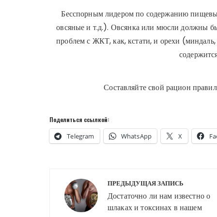
Бесспорным лидером по содержанию пищевых
овсяные и т.д.). Овсянка или мюсли должны бы
проблем с ЖКТ, как, кстати, и орехи (миндаль,
содержитс
Составляйте свой рацион правиль
Поделиться ссылкой:
Telegram
WhatsApp
X
Fa
Навигация
ПРЕДЫДУЩАЯ ЗАПИСЬ
по
Достаточно ли нам известно о
шлаках и токсинах в нашем
записям