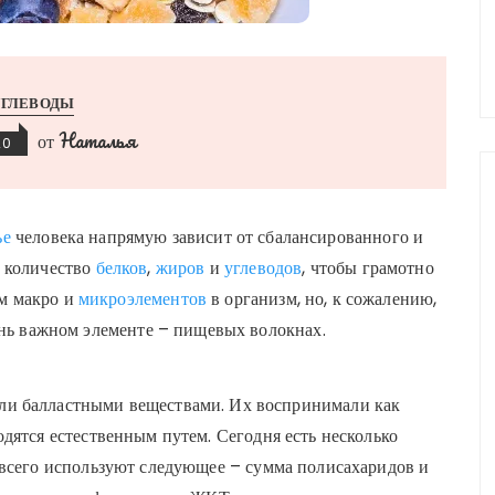
УГЛЕВОДЫ
Наталья
от
20
ье
человека напрямую зависит от сбалансированного и
ь количество
белков
,
жиров
и
углеводов
, чтобы грамотно
ем макро и
микроэлементов
в организм, но, к сожалению,
ень важном элементе – пищевых волокнах.
ли балластными веществами. Их воспринимали как
дятся естественным путем. Сегодня есть несколько
всего используют следующее – сумма полисахаридов и