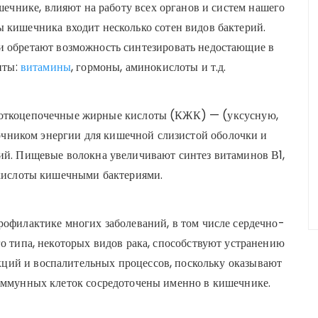
ечнике, влияют на работу всех органов и систем нашего
 кишечника входит несколько сотен видов бактерий.
 обретают возможность синтезировать недостающие в
нты:
витамины
, гормоны, аминокислоты и т.д.
ороткоцепочечные жирные кислоты (КЖК) — (уксусную,
чником энергии для кишечной слизистой оболочки и
ий. Пищевые волокна увеличивают синтез витаминов В1,
 кислоты кишечными бактериями.
рофилактике многих заболеваний, в том числе сердечно-
го типа, некоторых видов рака, способствуют устранению
кций и воспалительных процессов, поскольку оказывают
иммунных клеток сосредоточены именно в кишечнике.